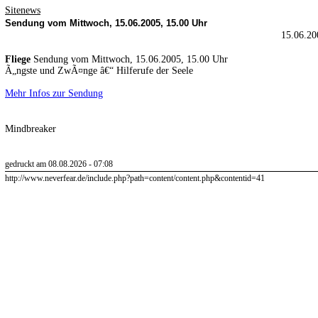
Sitenews
Sendung vom Mittwoch, 15.06.2005, 15.00 Uhr
15.06.20
Fliege
Sendung vom Mittwoch, 15.06.2005, 15.00 Uhr
Ã„ngste und ZwÃ¤nge â€“ Hilferufe der Seele
Mehr Infos zur Sendung
Mindbreaker
gedruckt am 08.08.2026 - 07:08
http://www.neverfear.de/include.php?path=content/content.php&contentid=41