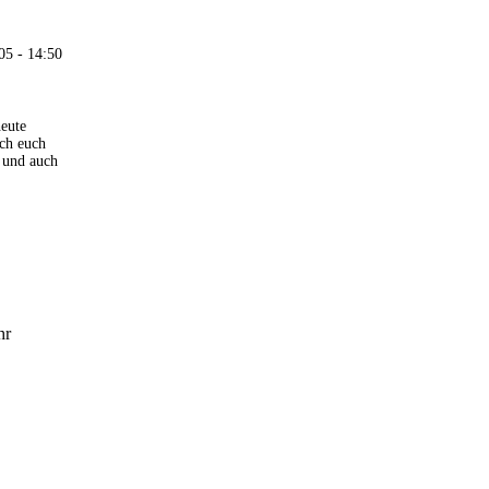
05 - 14:50
eute
ich euch
n und auch
hr