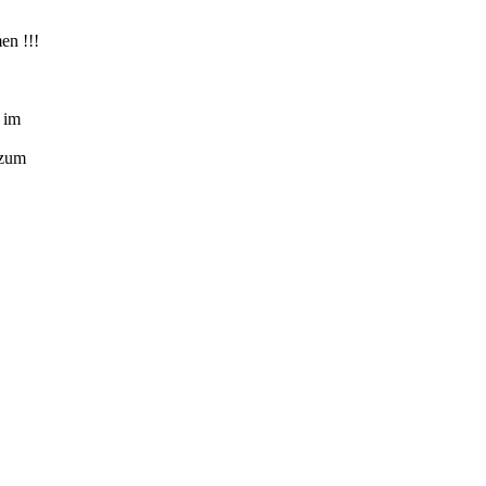
en !!!
 im
 zum