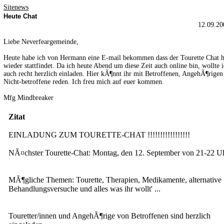
Sitenews
Heute Chat
12.09.20
Liebe Neverfeargemeinde,
Heute habe ich von Hermann eine E-mail bekommen dass der Tourette Chat h
wieder stattfindet. Da ich heute Abend um diese Zeit auch online bin, wollte 
auch recht herzlich einladen. Hier kÃ¶nnt ihr mit Betroffenen, AngehÃ¶rige
Nicht-betroffene reden. Ich freu mich auf euer kommen.
Mfg Mindbreaker
Zitat
EINLADUNG ZUM TOURETTE-CHAT !!!!!!!!!!!!!!!!!
NÃ¤chster Tourette-Chat: Montag, den 12. September von 21-22 U
MÃ¶gliche Themen: Tourette, Therapien, Medikamente, alternative
Behandlungsversuche und alles was ihr wollt' ...
Touretter/innen und AngehÃ¶rige von Betroffenen sind herzlich