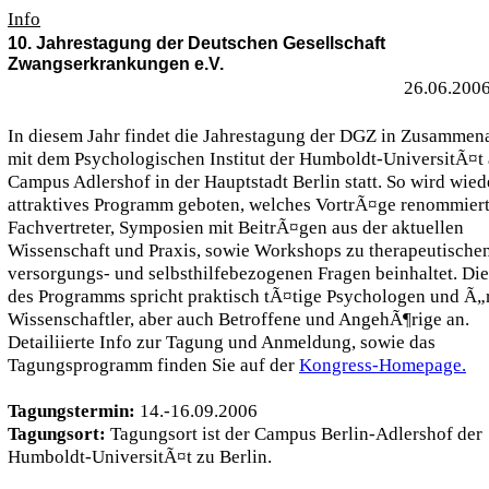
Info
10. Jahrestagung der Deutschen Gesellschaft
Zwangserkrankungen e.V.
26.06.2006
In diesem Jahr findet die Jahrestagung der DGZ in Zusammena
mit dem Psychologischen Institut der Humboldt-UniversitÃ¤t
Campus Adlershof in der Hauptstadt Berlin statt. So wird wied
attraktives Programm geboten, welches VortrÃ¤ge renommiert
Fachvertreter, Symposien mit BeitrÃ¤gen aus der aktuellen
Wissenschaft und Praxis, sowie Workshops zu therapeutischen
versorgungs- und selbsthilfebezogenen Fragen beinhaltet. Die 
des Programms spricht praktisch tÃ¤tige Psychologen und Ã„r
Wissenschaftler, aber auch Betroffene und AngehÃ¶rige an.
Detailiierte Info zur Tagung und Anmeldung, sowie das
Tagungsprogramm finden Sie auf der
Kongress-Homepage.
Tagungstermin:
14.-16.09.2006
Tagungsort:
Tagungsort ist der Campus Berlin-Adlershof der
Humboldt-UniversitÃ¤t zu Berlin.