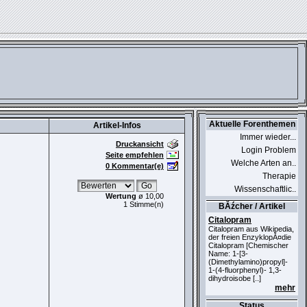
Aktuelle Forenthemen
Artikel-Infos
Immer wieder...
Druckansicht
Login Problem
Seite empfehlen
Welche Arten an..
0 Kommentar(e)
Therapie
Wissenschaftlic..
Wertung
ø 10,00
1 Stimme(n)
BĂźcher / Artikel
Citalopram
Citalopram aus Wikipedia,
der freien EnzyklopĂ¤die
Citalopram [Chemischer
Name: 1-[3-
(Dimethylamino)propyl]-
1-(4-fluorphenyl)- 1,3-
dihydroisobe [..]
mehr
Status