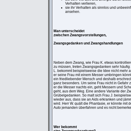
Verhalten verlieren,
sie ihr Verhalten als sinnlos und unbeein
ansehen.
Man unterscheidet
zwischen Zwangsvorstellungen,
Zwangsgedanken und Zwangshandlungen
Neben dem Zwang, wie Frau K. etwas kontrollie
zu müssen, treten Zwangsgedanken sehr häufig a
L. bekommt beispielsweise die Idee nicht mehr 
er seine Frau mit einem Messer umbringen könnte
ein friedliebender Mensch und deshalb erschreck
ganz besonders. Um seine Frau nicht in Gefahr z
er die Messer nachts ein, geht Messern und Sche
geht, aus dem Weg. Eine andere Variante der 
Grübelgedanken. So malt sich Frau J. beispiels
wieder aus, dass sie an Aids erkranken und jämm
wird. Herr W. quält die Phantasie, er könnte mit 
Auto jemanden überfahren und es nicht bemerke
Wer bekommt