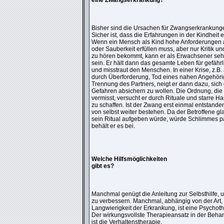
eine Zwangserkrankung?
Bisher sind die Ursachen für Zwangserkrankung
Sicher ist, dass die Erfahrungen in der Kindheit e
Wenn ein Mensch als Kind hohe Anforderungen a
oder Sauberkeit erfüllen muss, aber nur Kritik u
zu hören bekommt, kann er als Erwachsener sehr
sein. Er hält dann das gesamte Leben für gefährl
und misstraut den Menschen. In einer Krise, z.B.
durch Überforderung, Tod eines nahen Angehöri
Trennung des Partners, neigt er dann dazu, sich
Gefahren absichern zu wollen. Die Ordnung, die 
vermisst, versucht er durch Rituale und starre 
zu schaffen. Ist der Zwang erst einmal entstanden,
von selbst weiter bestehen. Da der Betroffene gl
sein Ritual aufgeben würde, würde Schlimmes p
behält er es bei.
Welche Hilfsmöglichkeiten
gibt es?
Manchmal genügt die Anleitung zur Selbsthilfe,
zu verbessern. Manchmal, abhängig von der Art
Langwierigkeit der Erkrankung, ist eine Psychoth
Der wirkungsvollste Therapieansatz in der Beh
ist die Verhaltenstherapie.