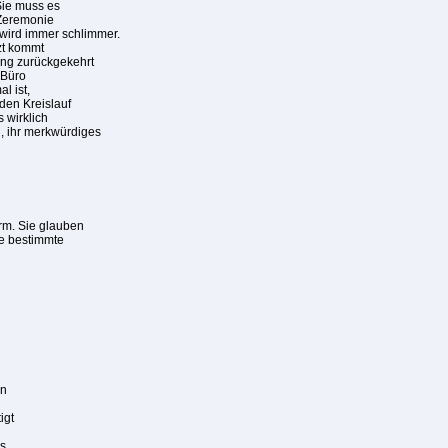
Sie muss es
 Zeremonie
 wird immer schlimmer.
zt kommt
ung zurückgekehrt
 Büro
l ist,
 den Kreislauf
 wirklich
n, ihr merkwürdiges
rm. Sie glauben
ne bestimmte
en
igt
es