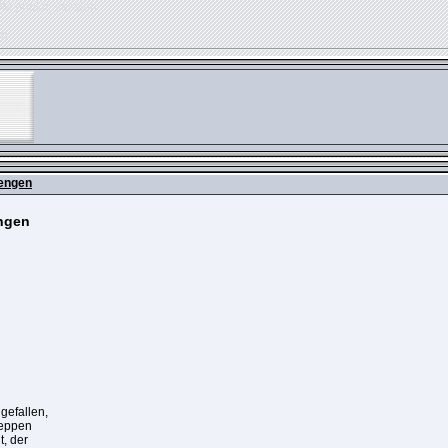
OM phpkit_session
ed
engen
ngen
 gefallen,
reppen
t, der