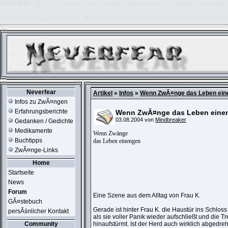
ERROR IN:
SELECT session_userid, session_url, session_ip, session_expire FR
table './usr_web212_1/phpkit_session' is marked as crashed and should be repair
Neverfear
Artikel
»
Infos
»
Wenn ZwĂ¤nge das Leben ein
Infos zu ZwĂ¤ngen
Erfahrungsberichte
Wenn ZwĂ¤nge das Leben eine
03.08.2004 von
Mindbreaker
Gedanken / Gedichte
Medikamente
Wenn Zwänge
Buchtipps
das Leben einengen
ZwĂ¤nge-Links
Home
Startseite
News
Forum
Eine Szene aus dem Alltag von Frau K.
GĂ¤stebuch
Gerade ist hinter Frau K. die Haustür ins Schloss
persĂśnlicher Kontakt
als sie voller Panik wieder aufschließt und die T
Community
hinaufstürmt. Ist der Herd auch wirklich abgedreh