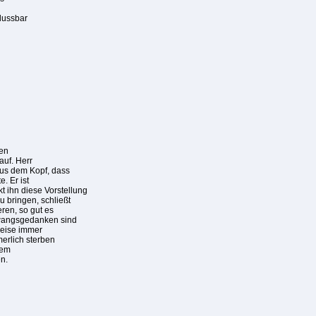
flussbar
ren
uf. Herr
aus dem Kopf, dass
. Er ist
t ihn diese Vorstellung
u bringen, schließt
ren, so gut es
Zwangsgedanken sind
weise immer
erlich sterben
dem
n.