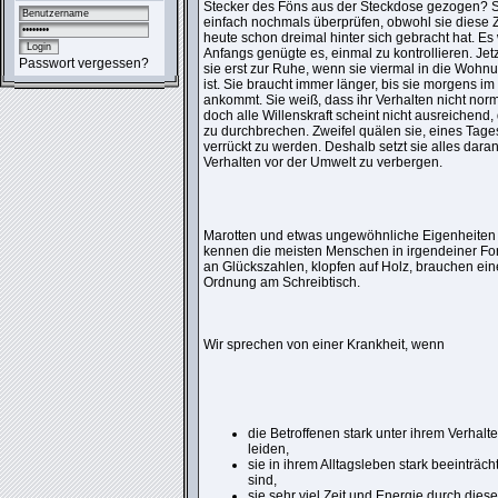
Stecker des Föns aus der Steckdose gezogen? 
einfach nochmals überprüfen, obwohl sie diese
heute schon dreimal hinter sich gebracht hat. Es
Anfangs genügte es, einmal zu kontrollieren. Jet
Passwort vergessen?
sie erst zur Ruhe, wenn sie viermal in die Wohn
ist. Sie braucht immer länger, bis sie morgens im
ankommt. Sie weiß, dass ihr Verhalten nicht norma
doch alle Willenskraft scheint nicht ausreichend,
zu durchbrechen. Zweifel quälen sie, eines Tages
verrückt zu werden. Deshalb setzt sie alles dara
Verhalten vor der Umwelt zu verbergen.
Marotten und etwas ungewöhnliche Eigenheiten
kennen die meisten Menschen in irgendeiner Fo
an Glückszahlen, klopfen auf Holz, brauchen ei
Ordnung am Schreibtisch.
Wir sprechen von einer Krankheit, wenn
die Betroffenen stark unter ihrem Verhalt
leiden,
sie in ihrem Alltagsleben stark beeinträcht
sind,
sie sehr viel Zeit und Energie durch dies