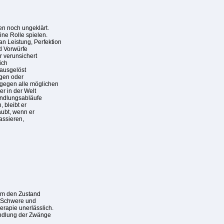
en noch ungeklärt.
ine Rolle spielen.
n Leistung, Perfektion
nd Vorwürfe
 verunsichert
ich
 ausgelöst
gen oder
 gegen alle möglichen
er in der Welt
Handlungsabläufe
 bleibt er
aubt, wenn er
assieren,
 um den Zustand
, Schwere und
erapie unerlässlich.
andlung der Zwänge