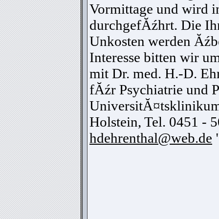
Vormittage und wird i
durchgefĂźhrt. Die Ih
Unkosten werden Ăźb
Interesse bitten wir 
mit Dr. med. H.-D. Ehr
fĂźr Psychiatrie und 
UniversitĂ¤tskliniku
Holstein, Tel. 0451 - 
hdehrenthal@web.de