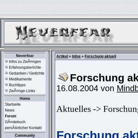
ERROR IN:
SELECT session_userid, session_url, session_ip, session_expire FR
table './usr_web212_1/phpkit_session' is marked as crashed and should be repair
Neverfear
Artikel
»
Infos
»
Forschung aktuell
Infos zu ZwĂ¤ngen
Erfahrungsberichte
Gedanken / Gedichte
Forschung ak
Medikamente
Buchtipps
16.08.2004 von
Mindb
ZwĂ¤nge-Links
Home
Startseite
Aktuelles -> Forschun
News
Forum
GĂ¤stebuch
persĂśnlicher Kontakt
Forschung akt
Community