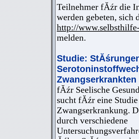
Teilnehmer fĂźr die I
werden gebeten, sich d
http://www.selbsthilfe
melden.
Studie: StĂśrunge
Serotoninstoffwech
Zwangserkrankten
fĂźr Seelische Gesun
sucht fĂźr eine Studi
Zwangserkrankung. Die
durch verschiedene
Untersuchungsverfahr