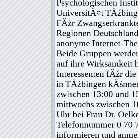
Psychologischen Instit
UniversitĂ¤t TĂźbing
FĂźr Zwangserkrankte
Regionen Deutschland
anonyme Internet-The
Beide Gruppen werden
auf ihre Wirksamkeit h
Interessenten fĂźr di
in TĂźbingen kĂśnnen
zwischen 13:00 und 1
mittwochs zwischen 1
Uhr bei Frau Dr. Oelke
Telefonnummer 0 70 7
informieren und anme