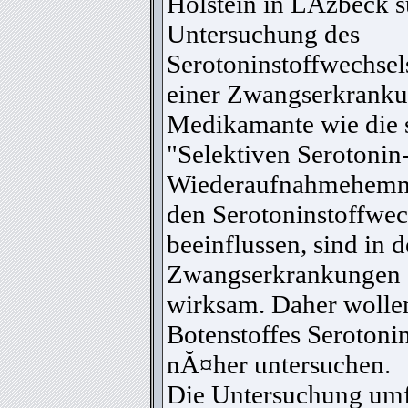
Holstein in LĂźbeck s
Untersuchung des
Serotoninstoffwechsels
einer Zwangserkranku
Medikamante wie die 
"Selektiven Serotonin
Wiederaufnahmehemme
den Serotoninstoffwec
beeinflussen, sind in
Zwangserkrankungen o
wirksam. Daher wollen
Botenstoffes Serotoni
nĂ¤her untersuchen.
Die Untersuchung umf