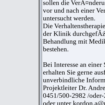
sollen die VerĂ¤nder
vor und nach einer Ve
untersucht werden.
Die Verhaltenstherapie
der Klinik durchgefĂźh
Behandlung mit Medi
bestehen.
Bei Interesse an einer
erhalten Sie gerne au
unverbindliche Infor
Projektleiter Dr. Andr
0451/500-2982 /oder-2
oder unter
kordon.a@p