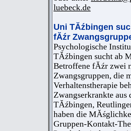
luebeck.de
Uni TĂźbingen suc
fĂźr Zwangsgrup
Psychologische Institu
TĂźbingen sucht ab 
Betroffene fĂźr zwei 
Zwangsgruppen, die mi
Verhaltenstherapie be
Zwangserkrankte aus
TĂźbingen, Reutlingen,
haben die MĂśglichkei
Gruppen-Kontakt-Ther