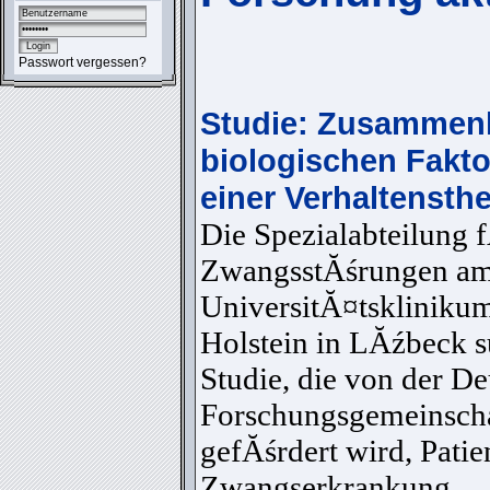
Passwort vergessen?
Studie: Zusammen
biologischen Fakto
einer Verhaltensth
Die Spezialabteilung 
ZwangsstĂśrungen a
UniversitĂ¤tskliniku
Holstein in LĂźbeck s
Studie, die von der D
Forschungsgemeinsch
gefĂśrdert wird, Patie
Zwangserkrankung.