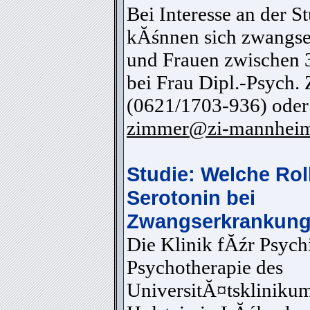
Bei Interesse an der S
kĂśnnen sich zwangs
und Frauen zwischen 
bei Frau Dipl.-Psych.
(0621/1703-936) oder
zimmer@zi-mannheim
Studie: Welche Roll
Serotonin bei
Zwangserkrankun
Die Klinik fĂźr Psych
Psychotherapie des
UniversitĂ¤tskliniku