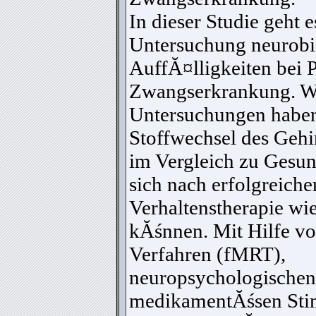
In dieser Studie geht 
Untersuchung neurobi
AuffĂ¤lligkeiten bei P
Zwangserkrankung. Wi
Untersuchungen haben
Stoffwechsel des Gehir
im Vergleich zu Gesun
sich nach erfolgreiche
Verhaltenstherapie wi
kĂśnnen. Mit Hilfe v
Verfahren (fMRT),
neuropsychologischen
medikamentĂśsen Stim