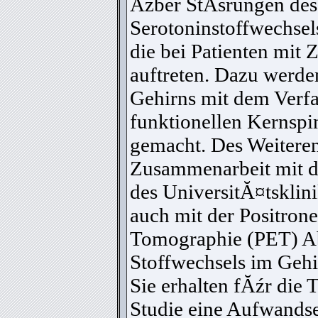
Ăźber StĂśrungen des
Serotoninstoffwechsel
die bei Patienten mit
auftreten. Dazu werd
Gehirns mit dem Verfa
funktionellen Kernsp
gemacht. Des Weitere
Zusammenarbeit mit 
des UniversitĂ¤tskli
auch mit der Positron
Tomographie (PET) A
Stoffwechsels im Geh
Sie erhalten fĂźr die 
Studie eine Aufwands