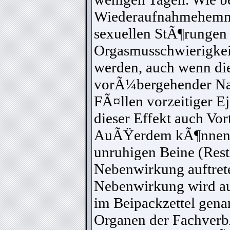
Wiederaufnahmehemm
sexuellen StÃ¶rungen 
Orgasmusschwierigkei
werden, auch wenn die
vorÃ¼bergehender Nat
FÃ¤llen vorzeitiger E
dieser Effekt auch Vor
AuÃŸerdem kÃ¶nnen
unruhigen Beine (Restl
Nebenwirkung auftret
Nebenwirkung wird au
im Beipackzettel gena
Organen der Fachver