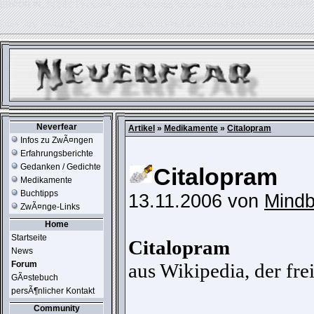
ERROR IN:
SELECT session_userid, session_url, session_ip, session_expire FR
table './usr_web212_1/phpkit_session' is marked as crashed and should be repair
Neverfear
Artikel
»
Medikamente
»
Citalopram
Infos zu ZwÃ¤ngen
Erfahrungsberichte
Gedanken / Gedichte
Citalopram
Medikamente
Buchtipps
13.11.2006 von
Mindb
ZwÃ¤nge-Links
Home
Startseite
Citalopram
News
Forum
aus Wikipedia, der fr
GÃ¤stebuch
persÃ¶nlicher Kontakt
Community