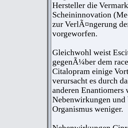
Hersteller die Vermark
Scheininnovation (Me
zur VerlÃ¤ngerung der
vorgeworfen.
Gleichwohl weist Esc
gegenÃ¼ber dem rac
Citalopram einige Vort
verursacht es durch da
anderen Enantiomers 
Nebenwirkungen und b
Organismus weniger.
Nebenwirkungen Cipr