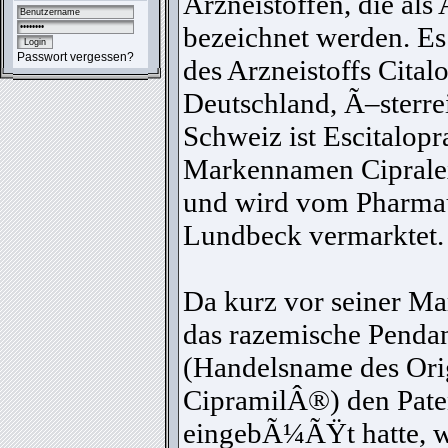
Arzneistoffen, die als
bezeichnet werden. Es
Passwort vergessen?
des Arzneistoffs Cital
Deutschland, Ã–sterre
Schweiz ist Escitalop
Markennamen Cipral
und wird vom Pharma
Lundbeck vermarktet.
Da kurz vor seiner M
das razemische Penda
(Handelsname des Ori
CipramilÂ®) den Pate
eingebÃ¼ÃŸt hatte, 