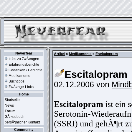
ERROR IN:
SELECT session_userid, session_url, session_ip, session_expire FR
table './usr_web212_1/phpkit_session' is marked as crashed and should be repair
Neverfear
Artikel
»
Medikamente
»
Escitalopram
Infos zu ZwÃ¤ngen
Erfahrungsberichte
Gedanken / Gedichte
Escitalopram
Medikamente
Buchtipps
02.12.2006 von
Mindb
ZwÃ¤nge-Links
Home
Startseite
Escitalopram
ist ein 
News
Forum
Serotonin-Wiederau
GÃ¤stebuch
(SSRI) und gehÃ¶rt z
persÃ¶nlicher Kontakt
Community