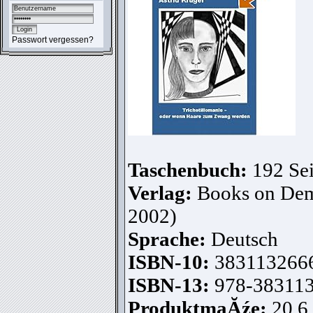
Passwort vergessen?
Taschenbuch:
192 Sei
Verlag:
Books on De
2002)
Sprache:
Deutsch
ISBN-10:
383113266
ISBN-13:
978-38311
ProduktmaĂźe:
20,6 