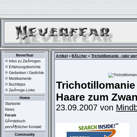
ERROR IN:
SELECT session_userid, session_url, session_ip, session_expire FR
table './usr_web212_1/phpkit_session' is marked as crashed and should be repair
Neverfear
Artikel
»
BĂĽcher
»
Trichotillomanie - oder 
Infos zu ZwĂ¤ngen
Erfahrungsberichte
Gedanken / Gedichte
Medikamente
Trichotillomanie
Buchtipps
ZwĂ¤nge-Links
Haare zum Zwa
Home
Startseite
23.09.2007 von
Mindb
News
Forum
GĂ¤stebuch
persĂ¶nlicher Kontakt
Community