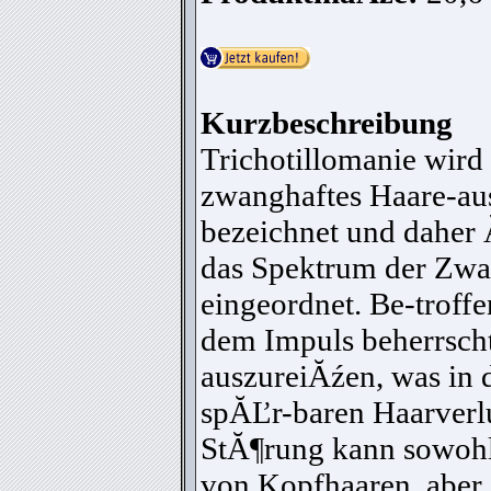
Kurzbeschreibung
Trichotillomanie wird 
zwanghaftes Haare-au
bezeichnet und daher
das Spektrum der Zw
eingeordnet. Be-troff
dem Impuls beherrscht
auszureiĂźen, was in 
spĂĽr-baren Haarverlu
StĂ¶rung kann sowohl
von Kopfhaaren, aber