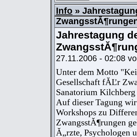
Info
» Jahrestagung
ZwangsstĂ¶runge
Jahrestagung der Schweizerischen Gesellschaft fĂĽr
ZwangsstĂ¶run
27.11.2006 - 02:08 v
Unter dem Motto "Kein
Gesellschaft fĂĽr Zw
Sanatorium Kilchberg 
Auf dieser Tagung wir
Workshops zu Differen
ZwangsstĂ¶rungen geb
Ă„rzte, Psychologen u