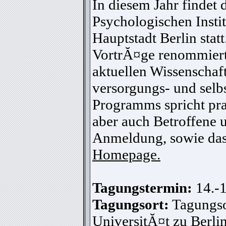
In diesem Jahr findet
Psychologischen Insti
Hauptstadt Berlin stat
VortrĂ¤ge renommierte
aktuellen Wissenschaf
versorgungs- und selbs
Programms spricht pra
aber auch Betroffene 
Anmeldung, sowie das
Homepage.
Tagungstermin:
14.-
Tagungsort:
Tagungso
UniversitĂ¤t zu Berlin