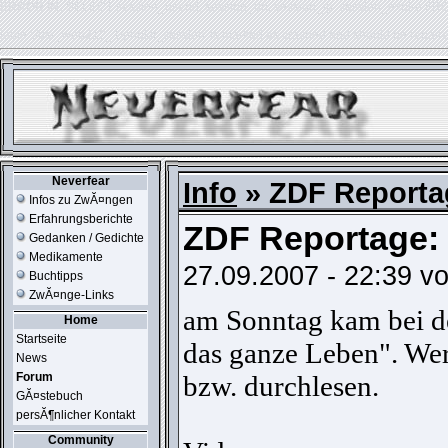
ERROR IN:
SELECT session_userid, session_url, session_ip, session_expire FR
table './usr_web212_1/phpkit_session' is marked as crashed and should be repair
Neverfear
Info
» ZDF Reporta
Infos zu ZwĂ¤ngen
Erfahrungsberichte
ZDF Reportage:
Gedanken / Gedichte
Medikamente
27.09.2007 - 22:39 v
Buchtipps
ZwĂ¤nge-Links
am Sonntag kam bei d
Home
Startseite
das ganze Leben". Wer
News
Forum
bzw. durchlesen.
GĂ¤stebuch
persĂ¶nlicher Kontakt
Community