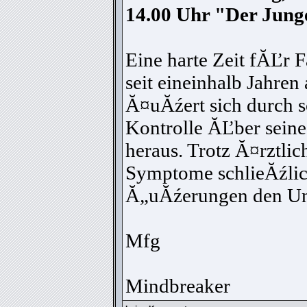
14.00 Uhr "Der Jung
Eine harte Zeit fĂĽr F
seit eineinhalb Jahre
Ă¤uĂźert sich durch so
Kontrolle ĂĽber sein
heraus. Trotz Ă¤rztli
Symptome schlieĂźlic
Ă„uĂźerungen den Unte
Mfg
Mindbreaker