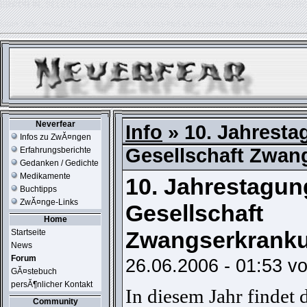
ERROR IN:
SELECT session_userid, session_url, session_ip, session_expire FR
table './usr_web212_1/phpkit_session' is marked as crashed and should be repair
Neverfear
Info
» 10. Jahresta
Infos zu ZwĂ¤ngen
Gesellschaft Zwan
Erfahrungsberichte
Gedanken / Gedichte
Medikamente
10. Jahrestagung der Deutschen
Buchtipps
ZwĂ¤nge-Links
Gesellschaft
Home
Zwangserkranku
Startseite
News
Forum
26.06.2006 - 01:53 v
GĂ¤stebuch
persĂ¶nlicher Kontakt
In diesem Jahr findet
Community