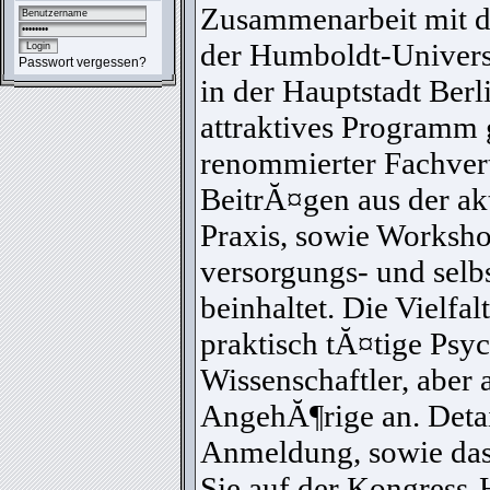
Zusammenarbeit mit d
der Humboldt-Univer
Passwort vergessen?
in der Hauptstadt Berli
attraktives Programm 
renommierter Fachvert
BeitrĂ¤gen aus der ak
Praxis, sowie Worksho
versorgungs- und selb
beinhaltet. Die Vielfa
praktisch tĂ¤tige Psy
Wissenschaftler, aber
AngehĂ¶rige an. Detai
Anmeldung, sowie da
Sie auf der
Kongress-