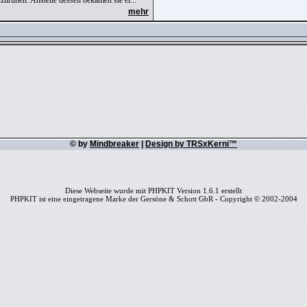
ruhen. Anstelle dessen bekamen sie ei...
mehr
© by
Mindbreaker
|
Design by TRSxKerni™
Diese Webseite wurde mit PHPKIT Version 1.6.1 erstellt
PHPKIT ist eine eingetragene Marke der Gersöne & Schott GbR - Copyright © 2002-2004