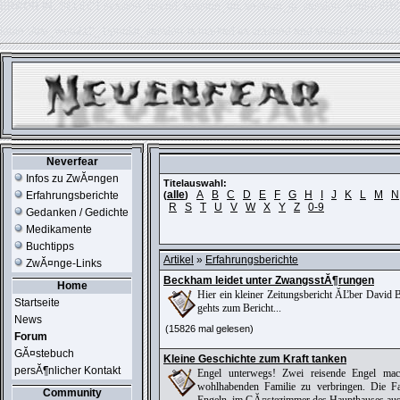
ERROR IN:
SELECT session_userid, session_url, session_ip, session_expire FR
table './usr_web212_1/phpkit_session' is marked as crashed and should be repair
Neverfear
Infos zu ZwĂ¤ngen
Titelauswahl:
alle
A
B
C
D
E
F
G
H
I
J
K
L
M
N
Erfahrungsberichte
(
)
R
S
T
U
V
W
X
Y
Z
0-9
Gedanken / Gedichte
Medikamente
Buchtipps
Artikel
»
Erfahrungsberichte
ZwĂ¤nge-Links
Beckham leidet unter ZwangsstĂ¶rungen
Home
Hier ein kleiner Zeitungsbericht ĂĽber Davi
Startseite
gehts zum Bericht...
News
(15826 mal gelesen)
Forum
GĂ¤stebuch
Kleine Geschichte zum Kraft tanken
persĂ¶nlicher Kontakt
Engel unterwegs! Zwei reisende Engel ma
wohlhabenden Familie zu verbringen. Die F
Community