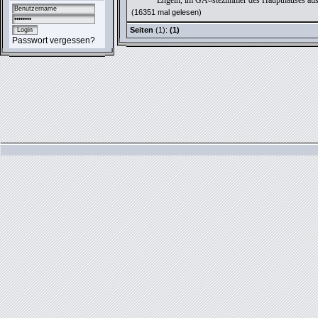
Engeln, im GĂ¤stezimmer des Haupthauses auszu
(16351 mal gelesen)
Seiten
(1):
(1)
Passwort vergessen?