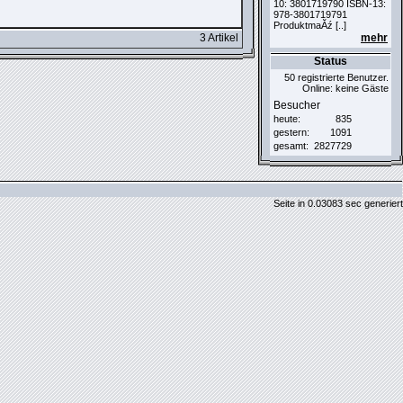
10: 3801719790 ISBN-13:
978-3801719791
ProduktmaĂź [..]
3 Artikel
mehr
Status
50 registrierte Benutzer.
Online: keine Gäste
Besucher
heute:
835
gestern:
1091
gesamt:
2827729
Seite in 0.03083 sec generiert