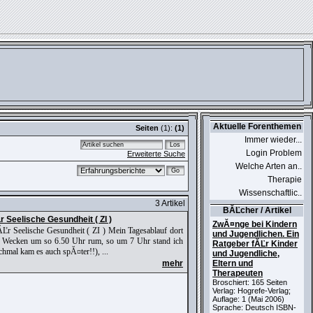
Aktuelle Forenthemen
Seiten
(1):
(1)
Immer wieder...
Login Problem
Erweiterte Suche
Welche Arten an..
Therapie
Wissenschaftlic..
3 Artikel
BĂĽcher / Artikel
r Seelische Gesundheit ( ZI )
ZwĂ¤nge bei Kindern
fĂĽr Seelische Gesundheit ( ZI ) Mein Tagesablauf dort
und Jugendlichen. Ein
so Wecken um so 6.50 Uhr rum, so um 7 Uhr stand ich
Ratgeber fĂĽr Kinder
mal kam es auch spĂ¤ter!!), ...
und Jugendliche,
mehr
Eltern und
Therapeuten
Broschiert: 165 Seiten
Verlag: Hogrefe-Verlag;
Auflage: 1 (Mai 2006)
Sprache: Deutsch ISBN-