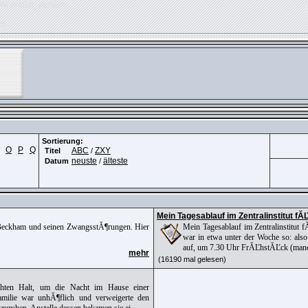
OM phpkit_session
ed
Sortierung:
O
P
Q
ABC
ZXY
Titel
/
neuste
älteste
Datum
/
Mein Tagesablauf im Zentralinstitut fĂĽ
d Beckham und seinen ZwangsstĂ¶rungen. Hier
Mein Tagesablauf im Zentralinstitut 
war in etwa unter der Woche so: al
auf, um 7.30 Uhr FrĂĽhstĂĽck (manch
mehr
(16190 mal gelesen)
chten Halt, um die Nacht im Hause einer
amilie war unhĂ¶flich und verweigerte den