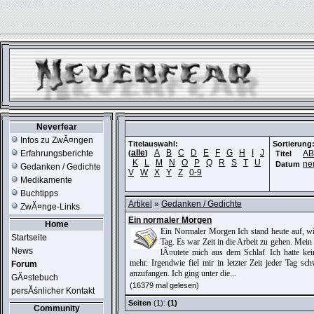
ERROR IN:
SELECT session_userid, session_url, session_ip, session_expire FR
table './usr_web212_1/phpkit_session' is marked as crashed and should be repair
Neverfear
Infos zu ZwĂ¤ngen
Titelauswahl:
Sortierung
alle
A
B
C
D
E
F
G
H
I
J
Erfahrungsberichte
(
)
A
Titel
K
L
M
N
O
P
Q
R
S
T
U
ne
Datum
Gedanken / Gedichte
V
W
X
Y
Z
0-9
Medikamente
Buchtipps
Artikel
»
Gedanken / Gedichte
ZwĂ¤nge-Links
Ein normaler Morgen
Home
Ein Normaler Morgen Ich stand heute auf, wi
Startseite
Tag. Es war Zeit in die Arbeit zu gehen. Mei
News
lĂ¤utete mich aus dem Schlaf. Ich hatte kei
mehr. Irgendwie fiel mir in letzter Zeit jeder Tag sc
Forum
anzufangen. Ich ging unter die...
GĂ¤stebuch
(16379 mal gelesen)
persĂśnlicher Kontakt
Seiten
(1):
(1)
Community