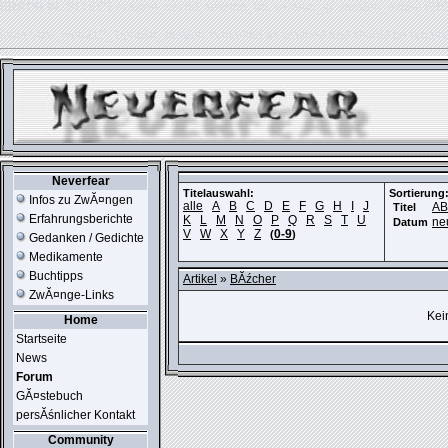
ERROR IN:
SELECT session_userid, session_url, session_ip, session_expire FR
table './usr_web212_1/phpkit_session' is marked as crashed and should be repair
Neverfear
Titelauswahl:
Sortierung
Infos zu ZwĂ¤ngen
alle
A
B
C
D
E
F
G
H
I
J
A
Titel
Erfahrungsberichte
K
L
M
N
O
P
Q
R
S
T
U
ne
Datum
V
W
X
Y
Z
0-9
(
)
Gedanken / Gedichte
Medikamente
Buchtipps
Artikel
»
BĂźcher
ZwĂ¤nge-Links
Kei
Home
Startseite
News
Forum
GĂ¤stebuch
persĂśnlicher Kontakt
Community