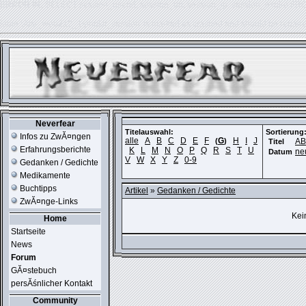
ERROR IN:
SELECT session_userid, session_url, session_ip, session_expire FR
table './usr_web212_1/phpkit_session' is marked as crashed and should be repair
Neverfear
Titelauswahl:
Sortierung
Infos zu ZwĂ¤ngen
alle
A
B
C
D
E
F
G
H
I
J
(
)
A
Titel
Erfahrungsberichte
K
L
M
N
O
P
Q
R
S
T
U
ne
Datum
V
W
X
Y
Z
0-9
Gedanken / Gedichte
Medikamente
Buchtipps
Artikel
»
Gedanken / Gedichte
ZwĂ¤nge-Links
Kei
Home
Startseite
News
Forum
GĂ¤stebuch
persĂśnlicher Kontakt
Community