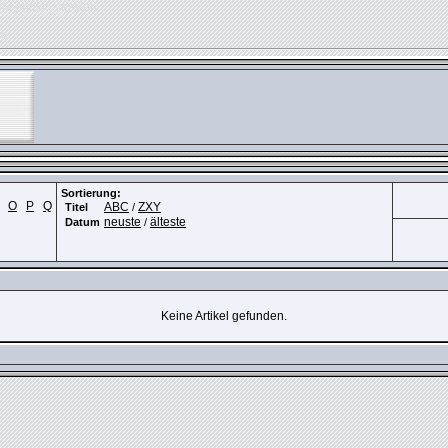
OM phpkit_session
ed
Sortierung:
O
P
Q
ABC
ZXY
Titel
/
neuste
älteste
Datum
/
Keine Artikel gefunden.