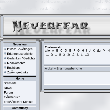
ERROR IN:
SELECT session_userid, session_url, session_ip, session_expire FR
table './usr_web212_1/phpkit_session' is marked as crashed and should be repair
Neverfear
Titelauswahl:
Infos zu ZwĂ¤ngen
alle
A
B
C
D
E
F
G
H
I
J
K
L
M
N
(
)
Erfahrungsberichte
R
S
T
U
V
W
X
Y
Z
0-9
Gedanken / Gedichte
Medikamente
Buchtipps
Artikel
»
Erfahrungsberichte
ZwĂ¤nge-Links
Home
Startseite
News
Forum
GĂ¤stebuch
persĂśnlicher Kontakt
Community