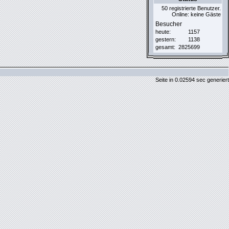
50 registrierte Benutzer.
Online: keine Gäste
Besucher
heute:
1157
gestern:
1138
gesamt:
2825699
Seite in 0.02594 sec generiert