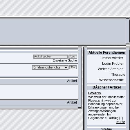
Aktuelle Forenthemen
Immer wieder...
Erweiterte Suche
Login Problem
Welche Arten an..
Therapie
Wissenschaftlic..
Artikel
BĂźcher / Artikel
Fevarin
Wie wirkt der Inhaltsstoff?
Fluvoxamin wird zur
Artikel
Behandlung depressiver
Erkrankungen und bei
ZwangsstĂśrungen
angewendet. Im
Gegensatz zu alltĂ¤g [..]
mehr
Status