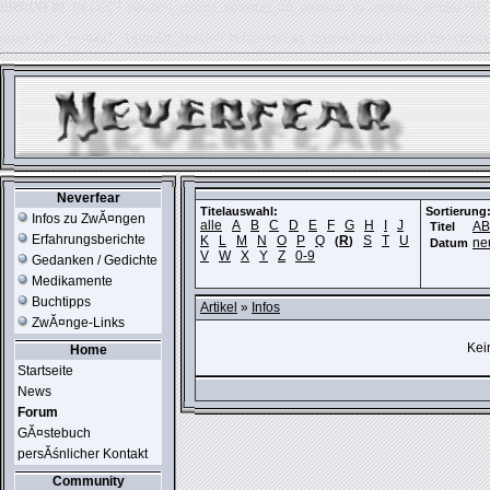
ERROR IN:
SELECT session_userid, session_url, session_ip, session_expire FR
table './usr_web212_1/phpkit_session' is marked as crashed and should be repair
Neverfear
Titelauswahl:
Sortierung
Infos zu ZwĂ¤ngen
alle
A
B
C
D
E
F
G
H
I
J
A
Titel
Erfahrungsberichte
K
L
M
N
O
P
Q
R
S
T
U
(
)
ne
Datum
V
W
X
Y
Z
0-9
Gedanken / Gedichte
Medikamente
Buchtipps
Artikel
»
Infos
ZwĂ¤nge-Links
Kei
Home
Startseite
News
Forum
GĂ¤stebuch
persĂśnlicher Kontakt
Community