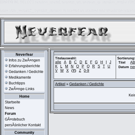
ERROR IN:
SELECT session_userid, session_url, session_ip, session_expire FR
table './usr_web212_1/phpkit_session' is marked as crashed and should be repair
Neverfear
Titelauswahl:
Sortierung
Infos zu ZwĂ¤ngen
alle
A
B
C
D
E
F
G
H
I
J
A
Titel
Erfahrungsberichte
K
L
M
N
O
P
Q
R
S
T
U
ne
Datum
V
W
X
Y
Z
0-9
(
)
Gedanken / Gedichte
Medikamente
Buchtipps
Artikel
»
Gedanken / Gedichte
ZwĂ¤nge-Links
Kei
Home
Startseite
News
Forum
GĂ¤stebuch
persĂśnlicher Kontakt
Community