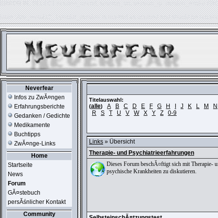
ERROR IN:
SELECT session_userid, session_url, session_ip, session_expire FR
table './usr_web212_1/phpkit_session' is marked as crashed and should be repair
Neverfear
Infos zu ZwĂ¤ngen
Titelauswahl:
alle
A
B
C
D
E
F
G
H
I
J
K
L
M
N
Erfahrungsberichte
(
)
R
S
T
U
V
W
X
Y
Z
0-9
Gedanken / Gedichte
Medikamente
Buchtipps
Links
» Übersicht
ZwĂ¤nge-Links
Therapie- und Psychiatrieerfahrungen
Home
Dieses Forum beschĂ¤ftigt sich mit Therapie- 
Startseite
psychische Krankheiten zu diskutieren.
News
Forum
GĂ¤stebuch
persĂśnlicher Kontakt
Community
SelbsteinschĂ¤tzungstest