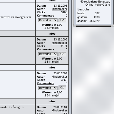
50 registrierte Benutzer.
Online: keine Gäste
Datum
13.11.2006
Autor
Mindbreaker
Besucher
Klicks
3168
heute:
537
Kommentare
0
 Tendenzen zu zwanghaftem
gestern:
1138
gesamt:
2825079
Wertung
ø 1,00
2 Stimme(n)
Infos
Datum
13.11.2006
Autor
Mindbreaker
Klicks
2871
Kommentare
0
Wertung
ø 1,00
2 Stimme(n)
Infos
Datum
23.08.2004
Autor
Mindbreaker
Klicks
3362
Kommentare
0
Wertung
ø 1,00
2 Stimme(n)
Infos
nsam die ZwĂ¤nge zu
Datum
20.08.2004
Autor
Mindbreaker
Klicks
3251