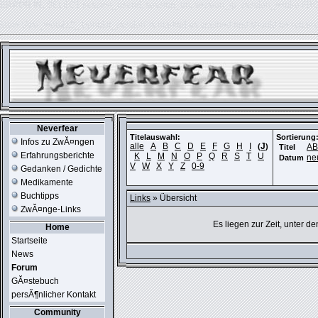
ERROR IN:
SELECT session_userid, session_url, session_ip, session_expire FR
table './usr_web212_1/phpkit_session' is marked as crashed and should be repair
Neverfear
Titelauswahl:
Sortierung
Infos zu ZwĂ¤ngen
alle
A
B
C
D
E
F
G
H
I
J
(
)
A
Titel
Erfahrungsberichte
K
L
M
N
O
P
Q
R
S
T
U
ne
Datum
V
W
X
Y
Z
0-9
Gedanken / Gedichte
Medikamente
Buchtipps
Links
» Übersicht
ZwĂ¤nge-Links
Es liegen zur Zeit, unter d
Home
Startseite
News
Forum
GĂ¤stebuch
persĂ¶nlicher Kontakt
Community