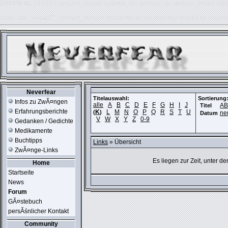
ERROR IN:
SELECT session_userid, session_url, session_ip, session_expire FR
table './usr_web212_1/phpkit_session' is marked as crashed and should be repair
Neverfear
Titelauswahl:
Sortierung
Infos zu ZwĂ¤ngen
alle
A
B
C
D
E
F
G
H
I
J
A
Titel
Erfahrungsberichte
K
L
M
N
O
P
Q
R
S
T
U
(
)
ne
Datum
V
W
X
Y
Z
0-9
Gedanken / Gedichte
Medikamente
Buchtipps
Links
» Übersicht
ZwĂ¤nge-Links
Es liegen zur Zeit, unter d
Home
Startseite
News
Forum
GĂ¤stebuch
persĂśnlicher Kontakt
Community