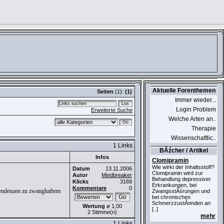
Aktuelle Forenthemen
Seiten
(1):
(1)
Immer wieder...
Login Problem
Erweiterte Suche
Welche Arten an..
Therapie
Wissenschaftlic..
1 Links
BĂźcher / Artikel
Infos
Clomipramin
Wie wirkt der Inhaltsstoff?
Datum
13.11.2006
Clomipramin wird zur
Autor
Mindbreaker
Behandlung depressiver
Klicks
3169
Erkrankungen, bei
Kommentare
0
 Tendenzen zu zwanghaftem
ZwangsstĂśrungen und
bei chronischen
SchmerzzustĂ¤nden an
Wertung
ø 1,00
[..]
2 Stimme(n)
mehr
1 Links