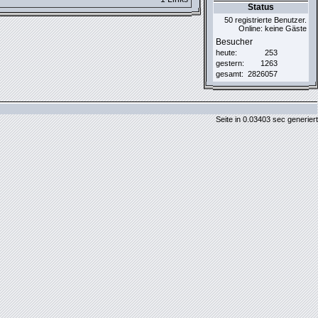
Status
50 registrierte Benutzer.
Online: keine Gäste
Besucher
heute:
253
gestern:
1263
gesamt:
2826057
Seite in 0.03403 sec generiert