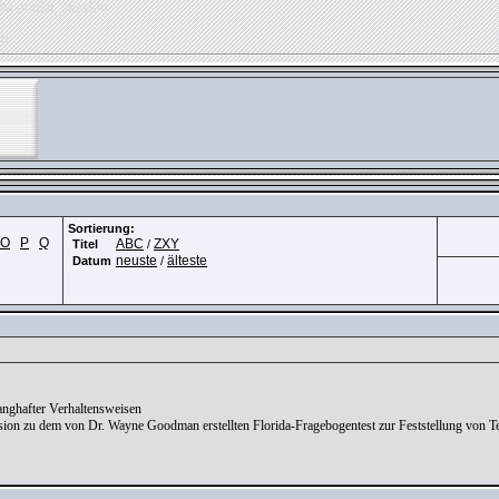
OM phpkit_session
ed
Sortierung:
O
P
Q
ABC
ZXY
Titel
/
neuste
älteste
Datum
/
anghafter Verhaltensweisen
ersion zu dem von Dr. Wayne Goodman erstellten Florida-Fragebogentest zur Feststellung von