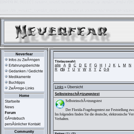
ERROR IN:
SELECT session_userid, session_url, session_ip, session_expire FR
table './usr_web212_1/phpkit_session' is marked as crashed and should be repair
Neverfear
Infos zu ZwĂ¤ngen
Titelauswahl:
alle
A
B
C
D
E
F
G
H
I
J
K
L
M
N
Erfahrungsberichte
R
S
T
U
V
W
X
Y
Z
0-9
(
)
Gedanken / Gedichte
Medikamente
Buchtipps
Links
» Übersicht
ZwĂ¤nge-Links
SelbsteinschĂ¤tzungstest
Home
SelbsteinschĂ¤tzungstest
Startseite
News
Der Florida-Fragebogentest zur Feststellung zw
Forum
Im folgenden finden Sie die deutsche, elektronische V
GĂ¤stebuch
Verhalten.
persĂśnlicher Kontakt
Community
Seiten
(1):
(1)