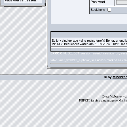
Passwort vergessen?
Passwort
Speichern
Es ist / sind gerade keine registrierte(r) Benutzer und
Mit 1333 Besuchern waren am 21.09.2024 - 18:19 die me
ERROR IN:
SELECT session_userid, session_url, sess
table './usr_web212_1/phpkit_session' is marked as cr
© by
Mindbre
Diese Webseite wur
PHPKIT ist eine eingetragene Mark