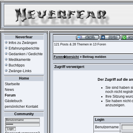
Neverfear
Infos zu Zwängen
121 Posts & 28 Themen in 13 Foren
Erfahrungsberichte
Gedanken / Gedichte
Foren�bersicht
» Beitrag melden
Medikamente
Buchtipps
Zugriff verweigert
Zwänge-Links
Home
Der Zugriff auf die 
Startseite
Sie sind haben s
News
noch nicht registr
Forum
Ihre Sitzung wur
Gästebuch
Sie haben nicht 
anzuzeigen.
persönlicher Kontakt
Community
Login
Benutzername