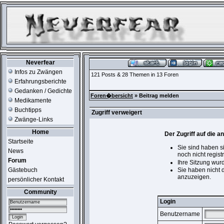
Neverfear
Infos zu Zwängen
121 Posts & 28 Themen in 13 Foren
Erfahrungsberichte
Gedanken / Gedichte
Foren�bersicht
» Beitrag melden
Medikamente
Buchtipps
Zugriff verweigert
Zwänge-Links
Home
Der Zugriff auf die 
Startseite
Sie sind haben s
News
noch nicht registr
Forum
Ihre Sitzung wur
Gästebuch
Sie haben nicht 
anzuzeigen.
persönlicher Kontakt
Community
Login
Benutzername