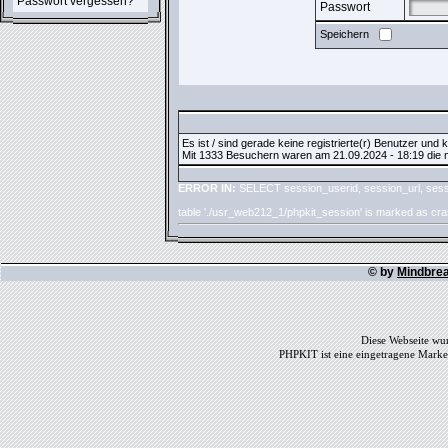
Passwort vergessen?
Passwort
Speichern
Es ist / sind gerade keine registrierte(r) Benutzer und
Mit 1333 Besuchern waren am 21.09.2024 - 18:19 die me
ERROR IN:
SELECT session_userid, session_url, sess
table './usr_web212_1/phpkit_session' is marked as cr
© by
Mindbre
Diese Webseite wur
PHPKIT ist eine eingetragene Mark