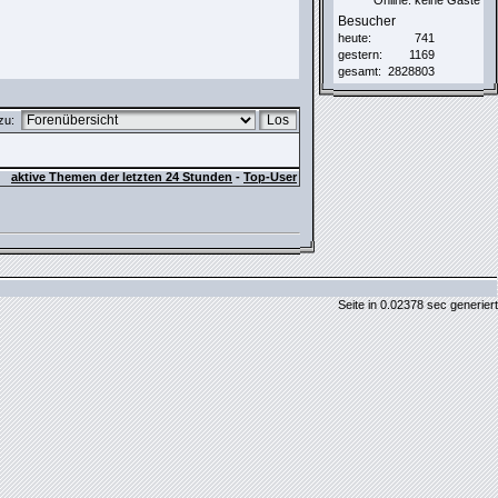
Online: keine Gäste
Besucher
heute:
741
gestern:
1169
gesamt:
2828803
zu:
aktive Themen der letzten 24 Stunden
-
Top-User
Seite in 0.02378 sec generiert