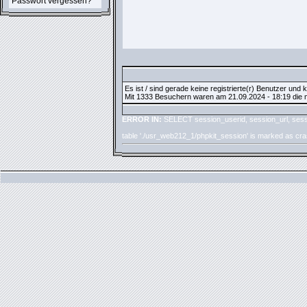
Passwort vergessen?
Es ist / sind gerade keine registrierte(r) Benutzer und
Mit 1333 Besuchern waren am 21.09.2024 - 18:19 die me
ERROR IN:
SELECT session_userid, session_url, sess
table './usr_web212_1/phpkit_session' is marked as cr