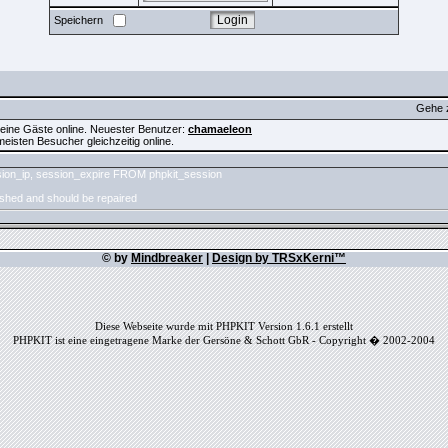
Speichern
Gehe 
 keine Gäste online. Neuester Benutzer:
chamaeleon
isten Besucher gleichzeitig online.
ion_ip, session_expire FROM phpkit_session
ashed and should be repaired
© by
Mindbreaker
|
Design by TRSxKerni™
Diese Webseite wurde mit PHPKIT Version 1.6.1 erstellt
PHPKIT ist eine eingetragene Marke der Gersöne & Schott GbR - Copyright � 2002-2004