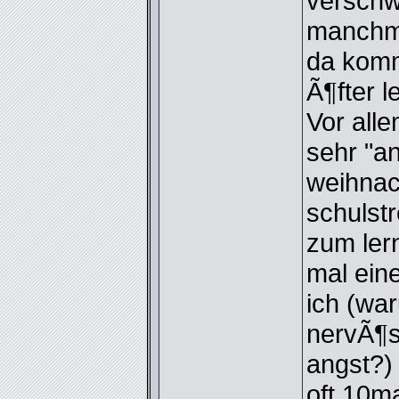
verschw
manchma
da komm
Ã¶fter 
Vor alle
sehr "an
weihnach
schulstr
zum ler
mal ein
ich (wa
nervÃ¶s
angst?)
oft 10m