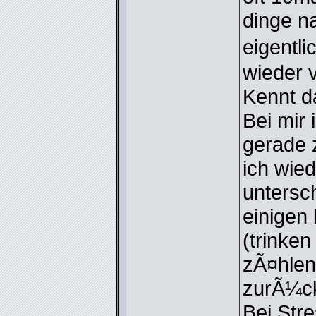
dinge n
eigentl
wieder v
Kennt d
Bei mir 
gerade 
ich wied
untersch
einigen 
(trinken
zÃ¤hlen
zurÃ¼ck
Bei Stre