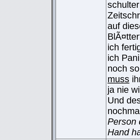
schulte
Zeitschr
auf dies
BlÃ¤tte
ich fer
ich Pan
noch so
muss
ih
ja nie w
Und des
nochma
Person d
Hand ha