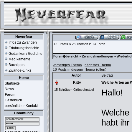
Neverfear
Infos zu Zwängen
121 Posts & 28 Themen in 13 Foren
Erfahrungsberichte
Gedanken / Gedichte
Foren�bersicht
»
Zwangshandlungen
»
Wiederho
Medikamente
Buchtipps
vorheriges Thema
nächstes Thema
16 Posts in diesem Thema (offen)
Zwänge-Links
Autor
Beitrag
Home
Kitty
Welche Arten an
Startseite
News
Hallo!
15 Beiträge - Grünschnabel
Forum
Gästebuch
persönlicher Kontakt
Welche
Community
habt ihr