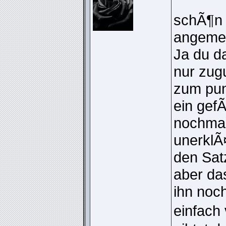
schÃ¶n 
angemel
Ja du da
nur zugu
zum pun
ein gef
nochmal
unerklÃ
den Sat
aber da
ihn noc
einfach 