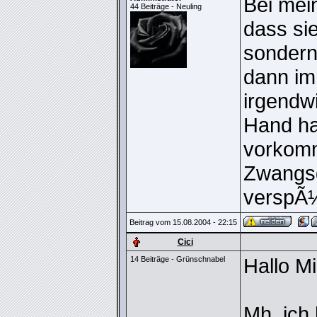
Bei mei
44 Beiträge - Neuling
dass si
sonder
dann im
irgendwi
Hand ha
vorkomm
Zwangs
verspÃ
Beitrag vom 15.08.2004 - 22:15
Cici
Hallo M
14 Beiträge - Grünschnabel
Mh, ich