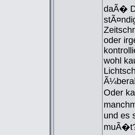
daÃ� D
stÃ¤ndi
Zeitsch
oder irg
kontrol
wohl ka
Lichtsch
Ã¼beral
Oder ka
manchma
und es 
muÃ�t