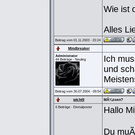
Wie ist
Alles Li
Beitrag vom 01.11.2003 - 20:24
Mindbreaker
Ich muss
Administrator
44 Beiträge - Neuling
und scha
Meistens
Beitrag vom 30.07.2004 - 09:54
wicht9
MÃ¼ssen?
Hallo M
6 Beiträge - Einmalposter
Du muÃ