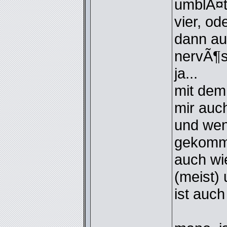
umblÃ¤tt
vier, od
dann auf
nervÃ¶s
ja...
mit dem 
mir auch
und wen
gekomme
auch wi
(meist)
ist auch