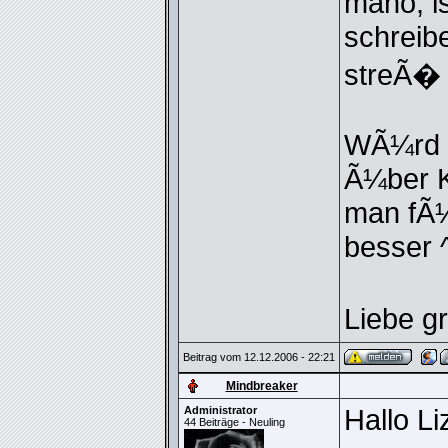
mano, is
schreib
streÃ� b
WÃ¼rd m
Ã¼ber K
man fÃ¼
besser 
Liebe g
Beitrag vom 12.12.2006 - 22:21
Mindbreaker
Hallo Li
Administrator
44 Beiträge - Neuling