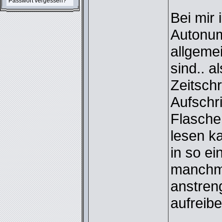
Passwort vergessen?
Bei mir 
Autonum
allgemei
sind.. 
Zeitsch
Aufschr
Flasche
lesen ka
in so e
manchma
anstren
aufreibe