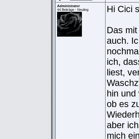
Hi Cici 
Administrator
44 Beiträge - Neuling
Das mit
auch. I
nochmal
ich, das
liest, v
Waschz
hin und 
ob es z
Wiederh
aber ic
mich ei