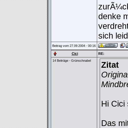
zurÃ¼ck
denke m
verdreht
sich lei
Beitrag vom 27.09.2004 - 00:16
Cici
RE:
14 Beiträge - Grünschnabel
Zitat
Origina
Mindbr
Hi Cici
Das mi