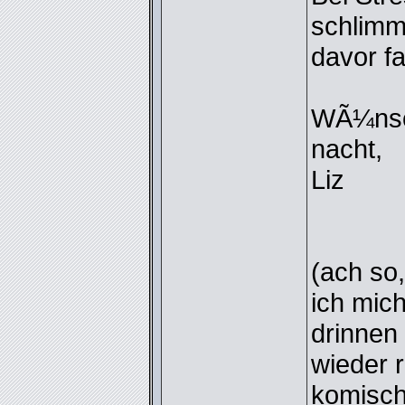
schlimm
davor fa
WÃ¼nsc
nacht,
Liz
(ach so
ich mich
drinnen
wieder 
komisch.