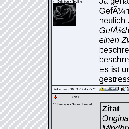
Ja gena
44 Beiträge - Neuling
GefÃ¼hl
neulich 
GefÃ¼hl
einen Z
beschrei
beschre
Es ist u
gestress
Beitrag vom 30.09.2004 - 22:20
Cici
14 Beiträge - Grünschnabel
Zitat
Origina
Mindbr