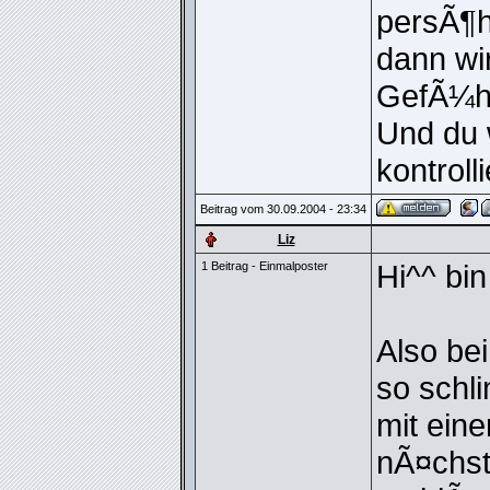
persÃ¶h
dann wi
GefÃ¼hl
Und du 
kontroll
Beitrag vom 30.09.2004 - 23:34
Liz
Hi^^ bin 
1 Beitrag - Einmalposter
Also bei
so schl
mit eine
nÃ¤chst