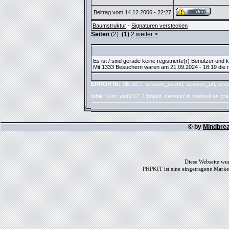
Beitrag vom 14.12.2006 - 22:27
-
Baumstruktur
Signaturen verstecken
Seiten
(2):
(1)
2
weiter
>
Es ist / sind gerade keine registrierte(r) Benutzer und
Mit 1333 Besuchern waren am 21.09.2024 - 18:19 die me
ERROR IN:
SELECT session_userid, session_url, sess
table './usr_web212_1/phpkit_session' is marked as cr
© by
Mindbre
Diese Webseite wur
PHPKIT ist eine eingetragene Mark