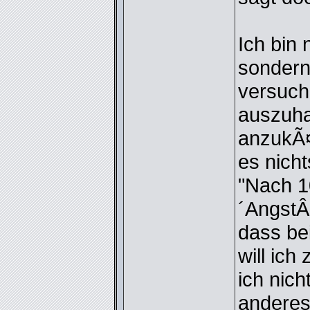
Ich bin 
sondern
versuch
auszuha
anzukÃ¤
es nicht
"Nach 1
´AngstÂ´
dass be
will ic
ich nich
anderes