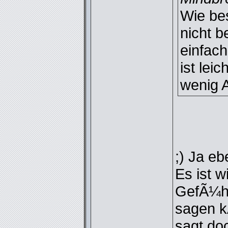
Wie bes
nicht b
einfach
ist lei
wenig 
;) Ja eb
Es ist w
GefÃ¼hl.
sagen k
sagt do