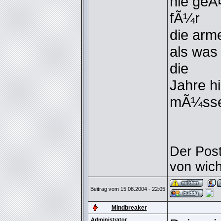
nie geÃ
fÃ¼r
die arm
als was
die
Jahre h
mÃ¼sse
Der Post
von wich
Beitrag vom 15.08.2004 - 22:05
Mindbreaker
Administrator