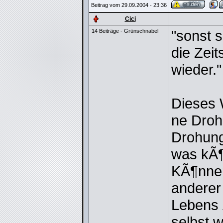
Beitrag vom 29.09.2004 - 23:36
Cici
"sonst s
14 Beiträge - Grünschnabel
die Zeit
wieder."
Dieses W
ne Droh
Drohung
was kÃ
KÃ¶nnen
anderer
Lebens 
selbst w