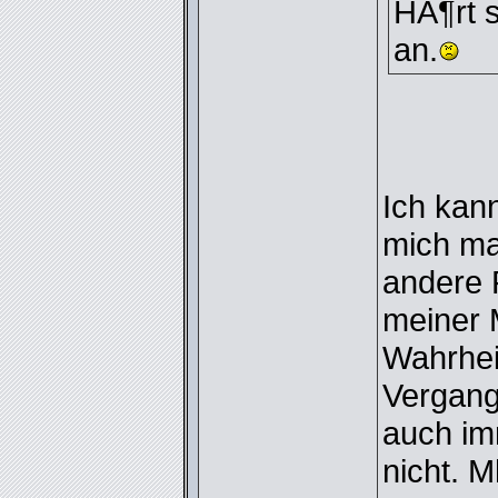
HÃ¶rt s
an.
Ich kan
mich ma
andere 
meiner M
Wahrhei
Vergang
auch imm
nicht. M