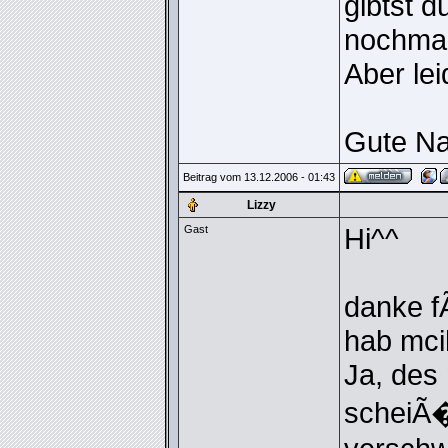
gibtst d
nochmal
Aber lei
Gute Na
Beitrag vom 13.12.2006 - 01:43
Lizzy
Hi^^
Gast
danke f
hab mci
Ja, des 
scheiÃ�