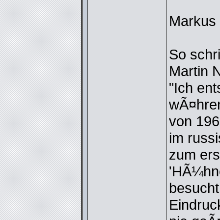
Markus
So schr
Martin 
"Ich ent
wÃ¤hren
von 19
im russ
zum ers
'HÃ¼hne
besucht
Eindruck