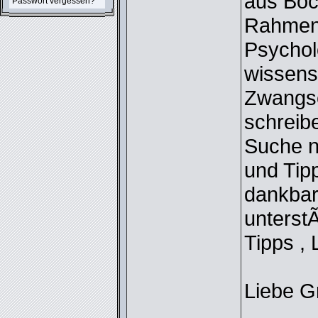
aus Boc
Passwort vergessen?
Rahmen
Psychol
wissens
Zwangs
schreibe
Suche n
und Tip
dankbar
unterstÃ
Tipps , 
Liebe 