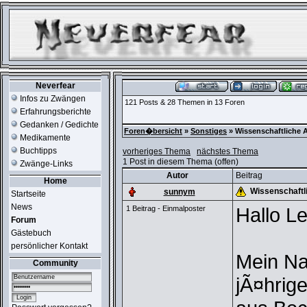
Neverfear
Infos zu Zwängen
121 Posts & 28 Themen in 13 Foren
Erfahrungsberichte
Gedanken / Gedichte
Foren�bersicht
»
Sonstiges
» Wissenschaftliche 
Medikamente
Buchtipps
vorheriges Thema
nächstes Thema
1 Post in diesem Thema (offen)
Zwänge-Links
Autor
Beitrag
Home
Wissenschaftl
sunnym
Startseite
News
Hallo Le
1 Beitrag - Einmalposter
Forum
Gästebuch
persönlicher Kontakt
Mein Nam
Community
jÃ¤hrig