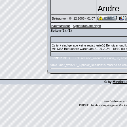
Andre
Beitrag vom 04.12.2006 - 01:07
-
Baumstruktur
Signaturen anzeigen
Seiten
(1):
(1)
Es ist / sind gerade keine registrierte(r) Benutzer und
Mit 1333 Besuchern waren am 21.09.2024 - 18:19 die me
ERROR IN:
SELECT session_userid, session_url, sess
table './usr_web212_1/phpkit_session' is marked as cr
© by
Mindbre
Diese Webseite wur
PHPKIT ist eine eingetragene Mark