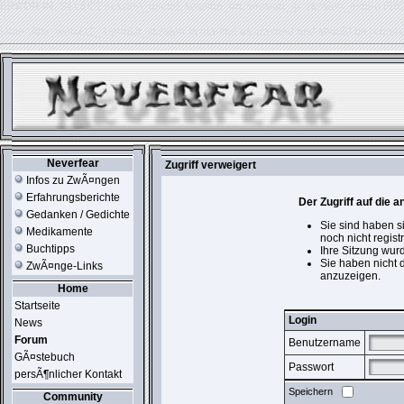
ERROR IN:
SELECT session_userid, session_url, session_ip, session_expire FR
table './usr_web212_1/phpkit_session' is marked as crashed and should be repair
Neverfear
Zugriff verweigert
Infos zu ZwÃ¤ngen
Erfahrungsberichte
Der Zugriff auf die 
Gedanken / Gedichte
Sie sind haben s
Medikamente
noch nicht registr
Buchtipps
Ihre Sitzung wurd
Sie haben nicht 
ZwÃ¤nge-Links
anzuzeigen.
Home
Startseite
Login
News
Forum
Benutzername
GÃ¤stebuch
Passwort
persÃ¶nlicher Kontakt
Speichern
Community