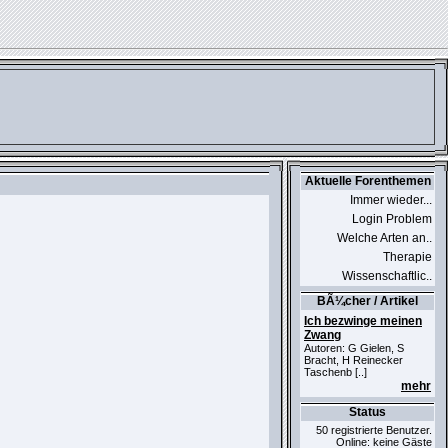
Aktuelle Forenthemen
Immer wieder...
Login Problem
Welche Arten an..
Therapie
Wissenschaftlic..
BÃ¼cher / Artikel
Ich bezwinge meinen
Zwang
Autoren: G Gielen, S
Bracht, H Reinecker
Taschenb [..]
mehr
Status
50 registrierte Benutzer.
Online: keine Gäste