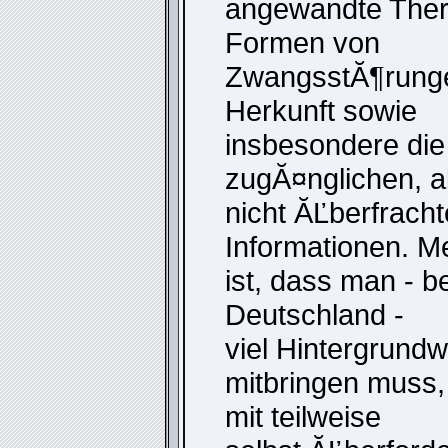
angewandte Ther
Formen von
ZwangsstĂ¶rung
Herkunft sowie
insbesondere die
zugĂ¤nglichen, ab
nicht ĂĽberfracht
Informationen. M
ist, dass man - b
Deutschland -
viel Hintergrundw
mitbringen muss,
mit teilweise