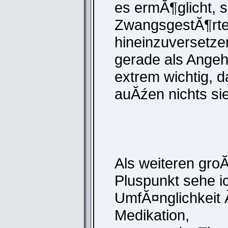
es ermĂ¶glicht, s
ZwangsgestĂ¶rt
hineinzuversetzen
gerade als Angeh
extrem wichtig, d
auĂźen nichts sie
Als weiteren gro
Pluspunkt sehe i
UmfĂ¤nglichkeit
Medikation,