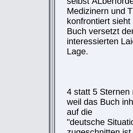
selbst ĂĽberford
Medizinern und 
konfrontiert sieh
Buch versetzt de
interessierten Lai
Lage.
4 statt 5 Sternen
weil das Buch inha
auf die
"deutsche Situati
zugeschnitten ist