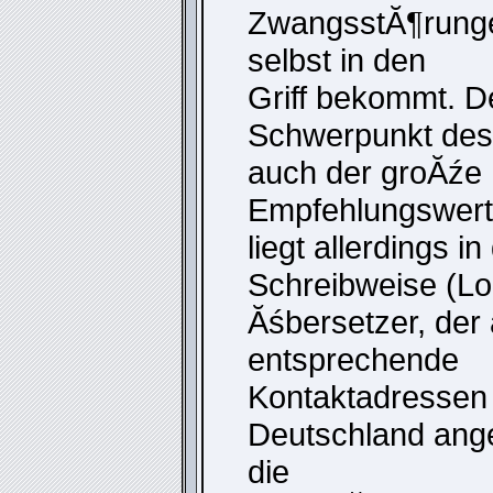
ZwangsstĂ¶runge
selbst in den
Griff bekommt. D
Schwerpunkt des
auch der groĂźe
Empfehlungswert
liegt allerdings i
Schreibweise (Lo
Ăśbersetzer, der
entsprechende
Kontaktadressen 
Deutschland ange
die