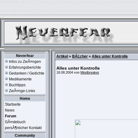
ERROR IN:
SELECT session_userid, session_url, session_ip, session_expire FR
table './usr_web212_1/phpkit_session' is marked as crashed and should be repair
Neverfear
Artikel
»
BĂĽcher
»
Alles unter Kontrolle
Infos zu ZwĂ¤ngen
Erfahrungsberichte
Alles unter Kontrolle
18.08.2004 von
Mindbreaker
Gedanken / Gedichte
Medikamente
Buchtipps
ZwĂ¤nge-Links
Home
Startseite
News
Forum
GĂ¤stebuch
persĂ¶nlicher Kontakt
Community