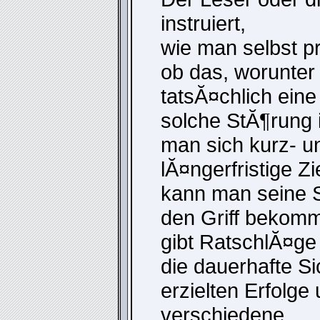
instruiert,
wie man selbst p
ob das, worunter 
tatsĂ¤chlich eine
solche StĂ¶rung i
man sich kurz- u
lĂ¤ngerfristige Z
kann man seine 
den Griff bekom
gibt RatschlĂ¤ge
die dauerhafte S
erzielten Erfolge
verschiedene