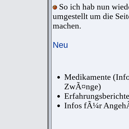
So ich hab nun wiede
umgestellt um die Sei
machen.
Neu
Medikamente (Inf
ZwÃ¤nge)
Erfahrungsbericht
Infos fÃ¼r AngehÃ