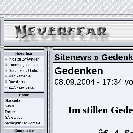
ERROR IN:
SELECT session_userid, session_url, session_ip, session_expire FR
table './usr_web212_1/phpkit_session' is marked as crashed and should be repair
Neverfear
Sitenews
» Gedenk
Infos zu ZwÃ¤ngen
Erfahrungsberichte
Gedenken
Gedanken / Gedichte
Medikamente
08.09.2004 - 17:34 v
Buchtipps
ZwÃ¤nge-Links
Home
Startseite
News
Im stillen Ged
Forum
GÃ¤stebuch
persÃ¶nlicher Kontakt
Community