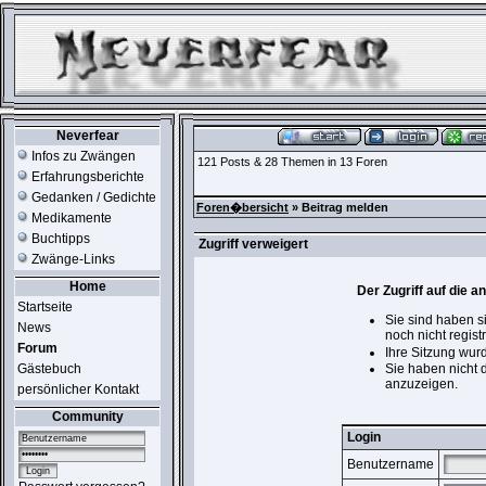
Neverfear
Infos zu Zwängen
121 Posts & 28 Themen in 13 Foren
Erfahrungsberichte
Gedanken / Gedichte
Foren�bersicht
» Beitrag melden
Medikamente
Buchtipps
Zugriff verweigert
Zwänge-Links
Home
Der Zugriff auf die 
Startseite
Sie sind haben s
News
noch nicht registr
Forum
Ihre Sitzung wur
Gästebuch
Sie haben nicht 
anzuzeigen.
persönlicher Kontakt
Community
Login
Benutzername