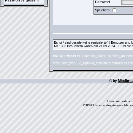
Passwort vergessen?
Passwort
Speichern
Es ist / sind gerade keine registrierte(r) Benutzer und
Mit 1333 Besuchern waren am 21.09.2024 - 18:19 die me
ERROR IN:
SELECT session_userid, session_url, sess
table './usr_web212_1/phpkit_session' is marked as cr
© by
Mindbre
Diese Webseite wur
PHPKIT ist eine eingetragene Mark