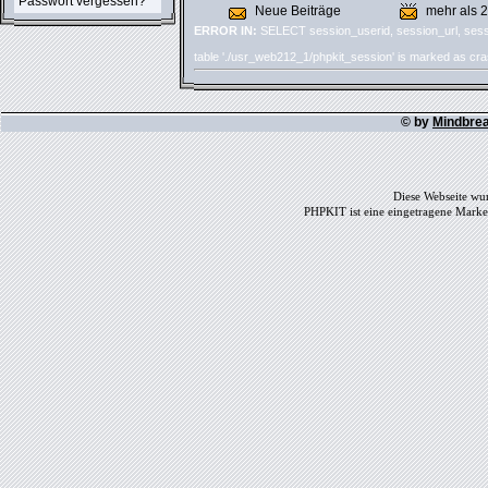
Passwort vergessen?
Neue Beiträge
mehr als 
ERROR IN:
SELECT session_userid, session_url, sess
table './usr_web212_1/phpkit_session' is marked as cr
© by
Mindbre
Diese Webseite wur
PHPKIT ist eine eingetragene Mark