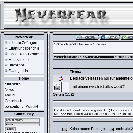
Neverfear
Infos zu Zwängen
121 Posts & 28 Themen in 13 Foren
Erfahrungsberichte
Gedanken / Gedichte
Foren�bersicht
»
Zwangshandlungen
» Reinigun
Medikamente
Buchtipps
Zwänge-Links
Thema
Home
Beiträge verfassen nur für angemeld
Startseite
mit einem wisch ist alles weg??
News
Seiten
(1):
(1)
Forum
Gästebuch
persönlicher Kontakt
Es ist / sind gerade keine registrierte(r) Benutzer und
Community
Mit 1333 Besuchern waren am 21.09.2024 - 18:19 die me
Keine neuen Beiträge
mehr als 