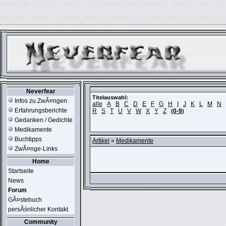
ERROR IN:
SELECT session_userid, session_url, session_ip, session_expire FR
table './usr_web212_1/phpkit_session' is marked as crashed and should be repair
Neverfear
Titelauswahl:
Infos zu ZwĂ¤ngen
alle
A
B
C
D
E
F
G
H
I
J
K
L
M
N
Erfahrungsberichte
R
S
T
U
V
W
X
Y
Z
0-9
(
)
Gedanken / Gedichte
Medikamente
Buchtipps
Artikel
»
Medikamente
ZwĂ¤nge-Links
Home
Startseite
News
Forum
GĂ¤stebuch
persĂśnlicher Kontakt
Community