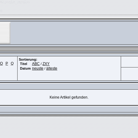
OM phpkit_session
ed
Sortierung:
O
P
Q
ABC
ZXY
Titel
/
neuste
älteste
Datum
/
Keine Artikel gefunden.