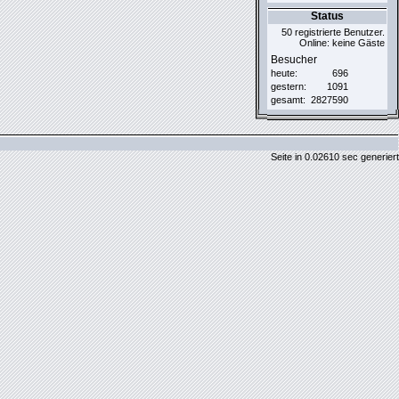
Status
50 registrierte Benutzer.
Online: keine Gäste
Besucher
heute:
696
gestern:
1091
gesamt:
2827590
Seite in 0.02610 sec generiert