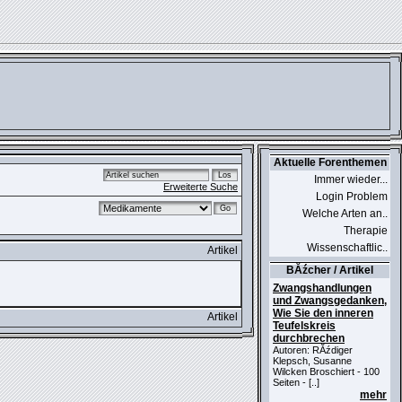
Aktuelle Forenthemen
Immer wieder...
Erweiterte Suche
Login Problem
Welche Arten an..
Therapie
Wissenschaftlic..
Artikel
BĂźcher / Artikel
Zwangshandlungen
und Zwangsgedanken,
Wie Sie den inneren
Artikel
Teufelskreis
durchbrechen
Autoren: RĂźdiger
Klepsch, Susanne
Wilcken Broschiert - 100
Seiten - [..]
mehr