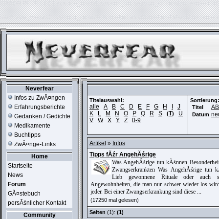
ERROR IN:
SELECT session_userid, session_url, session_ip, session_expire FR
table './usr_web212_1/phpkit_session' is marked as crashed and should be repair
Neverfear
Infos zu ZwĂ¤ngen
Titelauswahl:
Sortierung
alle
A
B
C
D
E
F
G
H
I
J
Erfahrungsberichte
A
Titel
K
L
M
N
O
P
Q
R
S
T
U
(
)
ne
Datum
Gedanken / Gedichte
V
W
X
Y
Z
0-9
Medikamente
Buchtipps
Artikel
»
Infos
ZwĂ¤nge-Links
Tipps fĂźr AngehĂśrige
Home
Was AngehĂśrige tun kĂśnnen Besonderhei
Startseite
Zwangserkrankten Was AngehĂśrige tun 
News
Lieb gewonnene Rituale oder auch si
Forum
Angewohnheiten, die man nur schwer wieder los wird
jeder. Bei einer Zwangserkrankung sind diese ...
GĂ¤stebuch
(17250 mal gelesen)
persĂśnlicher Kontakt
Seiten
(1):
(1)
Community