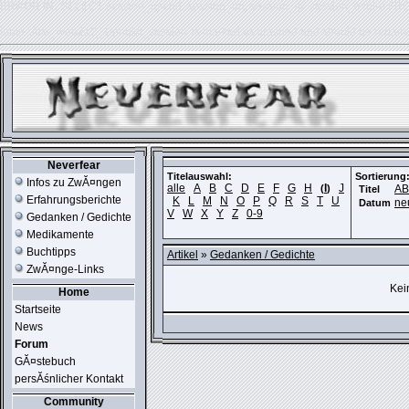
ERROR IN:
SELECT session_userid, session_url, session_ip, session_expire FR
table './usr_web212_1/phpkit_session' is marked as crashed and should be repair
Neverfear
Titelauswahl:
Sortierung
Infos zu ZwĂ¤ngen
alle
A
B
C
D
E
F
G
H
I
J
(
)
A
Titel
Erfahrungsberichte
K
L
M
N
O
P
Q
R
S
T
U
ne
Datum
V
W
X
Y
Z
0-9
Gedanken / Gedichte
Medikamente
Buchtipps
Artikel
»
Gedanken / Gedichte
ZwĂ¤nge-Links
Kei
Home
Startseite
News
Forum
GĂ¤stebuch
persĂśnlicher Kontakt
Community